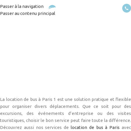
Passer à la navigation
MENU
Passer au contenu principal
Découvrez la location de
bus à Paris 1 pour tous vos
besoins
Accueil
/
Services
/
Découvrez la location de bus à Paris 1 pour tous vos
besoins
La location de bus à Paris 1 est une solution pratique et flexible
pour organiser divers déplacements. Que ce soit pour des
excursions, des événements d’entreprise ou des visites
touristiques, choisir le bon service peut faire toute la différence.
Découvrez aussi nos services de
location de bus à Paris
ave